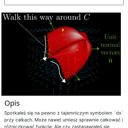
Opis
Spotkałeś się na pewno z tajemniczym symbolem `dx`
przy całkach. Może nawet umiesz sprawnie całkować i
różniczkować funkcje. Ale czy zastanawiałeś się