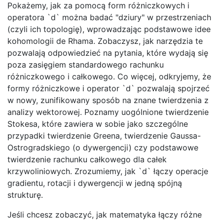
Pokażemy, jak za pomocą form różniczkowych i
operatora `d` można badać "dziury" w przestrzeniach
(czyli ich topologię), wprowadzając podstawowe idee
kohomologii de Rhama. Zobaczysz, jak narzędzia te
pozwalają odpowiedzieć na pytania, które wydają się
poza zasięgiem standardowego rachunku
różniczkowego i całkowego. Co więcej, odkryjemy, że
formy różniczkowe i operator `d` pozwalają spojrzeć
w nowy, zunifikowany sposób na znane twierdzenia z
analizy wektorowej. Poznamy uogólnione twierdzenie
Stokesa, które zawiera w sobie jako szczególne
przypadki twierdzenie Greena, twierdzenie Gaussa-
Ostrogradskiego (o dywergencji) czy podstawowe
twierdzenie rachunku całkowego dla całek
krzywoliniowych. Zrozumiemy, jak `d` łączy operacje
gradientu, rotacji i dywergencji w jedną spójną
strukturę.
Jeśli chcesz zobaczyć, jak matematyka łączy różne