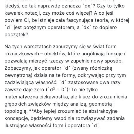
kiedyś, co tak naprawdę oznacza `dx`? Czy to tylko
kawałek notacji, czy może coś więcej? A co jeśli
powiem Ci, że istnieje cała fascynująca teoria, w której
`d` jest potężnym operatorem, a `dx` to dopiero
początek?
Na tych warsztatach zanurzymy się w świat form
różniczkowych – obiektów, które uogólniają funkcje i
pozwalają mierzyć rzeczy w zupełnie nowy sposób.
Zobaczymy, jak operator `d` (zwany różniczką
zewnętrzną) działa na te formy, odkrywając przy tym
zadziwiającą własność: `d` zastosowane dwa razy
zawsze daje zero (`d² = 0`)! To nie tylko
matematyczna ciekawostka, ale klucz do zrozumienia
głębokich związków między analizą, geometrią i
topologią. **Aby lepiej zrozumieć te abstrakcyjne
koncepcje, będziemy wspólnie rozwiązywać zadania
ilustrujące własności form i operatora `d`.