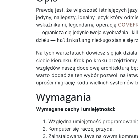
Prawdą jest, że większość istniejących ję
jedyny, najlepszy, idealny język który odm
wskaźnikami, legendarną operacją
COMEF
— ogranicza cię jedynie twoja wyobraźnia i k
halinkalang
dziełu —
niedługo stanie się r
a tych warsztatach dowiesz się jak dział
N
siebie kierunku. Krok po kroku przejdziem
względów naszą docelową architekturą będ
warto dodać że ten wybór pozwoli na łatwą
uprości migrację kodu wielkich systemów 
Wymagania
Wymagane cechy i umiejętności:
Względna umiejętność programowania
Komputer się raczej przyda.
Zainstalowana Java na owym komputer