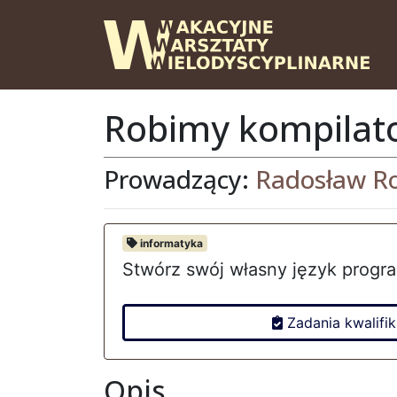
Robimy kompilato
Prowadzący:
Radosław Ro
informatyka
Stwórz swój własny język progr
Zadania kwalifik
Opis