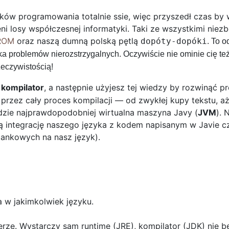
zyków programowania totalnie ssie, więc przyszedł czas by
ieni losy współczesnej informatyki. Taki ze wszystkimi nie
ROM
oraz naszą dumną polską pętlą
dopóty-dopóki
. To o
ilka problemów nierozstrzygalnych. Oczywiście nie ominie cię 
zeczywistością!
a
kompilator
, a następnie użyjesz tej wiedzy by rozwinąć 
y przez cały proces kompilacji — od zwykłej kupy tekstu,
zie najprawdopodobniej wirtualna maszyna Javy (
JVM
). 
 integrację naszego języka z kodem napisanym w Javie czy
bankowych na nasz język).
 w jakimkolwiek języku.
ze. Wystarczy sam runtime (JRE), kompilator (JDK) nie b