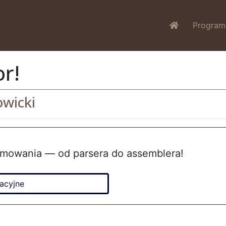
Program
r!
wicki
amowania — od parsera do assemblera!
acyjne