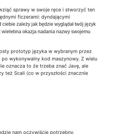
 wziąć sprawy w swoje ręce i stworzyć ten
zbędnymi ficzerami: dyndającymi
d ciebie zależy jak będzie wyglądał twój język
też wielebna okazja nadania nazwy swojemu
prosty prototyp języka w wybranym przez
 aż po wykonywalny kod maszynowy. Z wielu
Nie oznacza to że trzeba znać Javę, ale
 też Scali (co w przyszłości znacznie
ędzie nam oczywiście potrzebny.