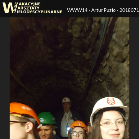
WWW14
- Artur Puzio - 201807