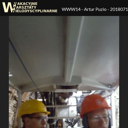
WWW14
- Artur Puzio - 201807