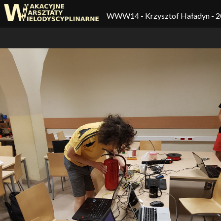
WWW14
- Krzysztof Haładyn -