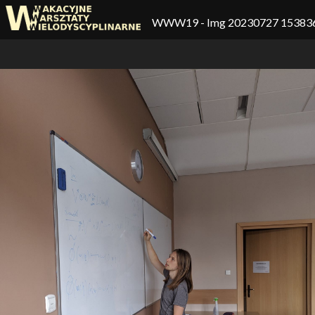
WWW19
- Img 20230727 15383