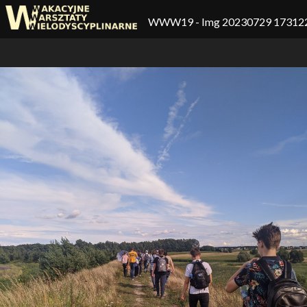
WWW19
- Img 20230729 17312