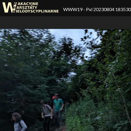
WWW19
- Pxl 20230804 18353